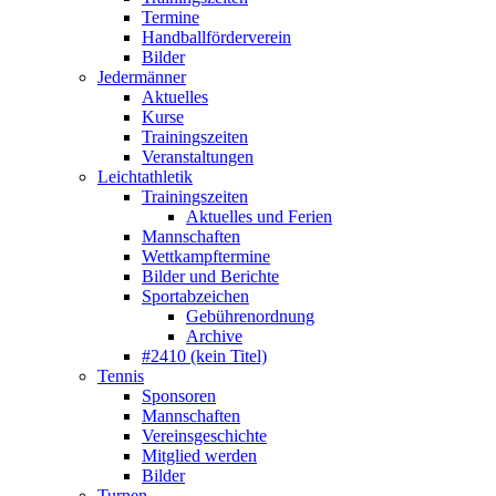
Termine
Handballförderverein
Bilder
Jedermänner
Aktuelles
Kurse
Trainingszeiten
Veranstaltungen
Leichtathletik
Trainingszeiten
Aktuelles und Ferien
Mannschaften
Wettkampftermine
Bilder und Berichte
Sportabzeichen
Gebührenordnung
Archive
#2410 (kein Titel)
Tennis
Sponsoren
Mannschaften
Vereinsgeschichte
Mitglied werden
Bilder
Turnen