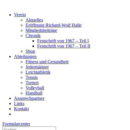
Verein
Aktuelles
Eröffnung Richard-Wolf Halle
Mitgliedsbeiträge
Chronik
Festschrift von 1967 – Teil I
Festschrift von 1967 – Teil II
Shop
Abteilungen
Fitness und Gesundheit
Jedermänner
Leichtathletik
Tennis
Turnen
Volleyball
Handball
Ansprechpartner
Links
Kontakt
Formularcenter