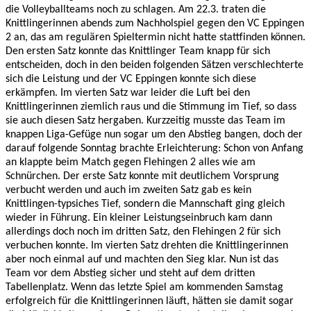
die Volleyballteams noch zu schlagen. Am 22.3. traten die
Knittlingerinnen abends zum Nachholspiel gegen den VC Eppingen
2 an, das am regulären Spieltermin nicht hatte stattfinden können.
Den ersten Satz konnte das Knittlinger Team knapp für sich
entscheiden, doch in den beiden folgenden Sätzen verschlechterte
sich die Leistung und der VC Eppingen konnte sich diese
erkämpfen. Im vierten Satz war leider die Luft bei den
Knittlingerinnen ziemlich raus und die Stimmung im Tief, so dass
sie auch diesen Satz hergaben. Kurzzeitig musste das Team im
knappen Liga-Gefüge nun sogar um den Abstieg bangen, doch der
darauf folgende Sonntag brachte Erleichterung: Schon von Anfang
an klappte beim Match gegen Flehingen 2 alles wie am
Schnürchen. Der erste Satz konnte mit deutlichem Vorsprung
verbucht werden und auch im zweiten Satz gab es kein
Knittlingen-typsiches Tief, sondern die Mannschaft ging gleich
wieder in Führung. Ein kleiner Leistungseinbruch kam dann
allerdings doch noch im dritten Satz, den Flehingen 2 für sich
verbuchen konnte. Im vierten Satz drehten die Knittlingerinnen
aber noch einmal auf und machten den Sieg klar. Nun ist das
Team vor dem Abstieg sicher und steht auf dem dritten
Tabellenplatz. Wenn das letzte Spiel am kommenden Samstag
erfolgreich für die Knittlingerinnen läuft, hätten sie damit sogar