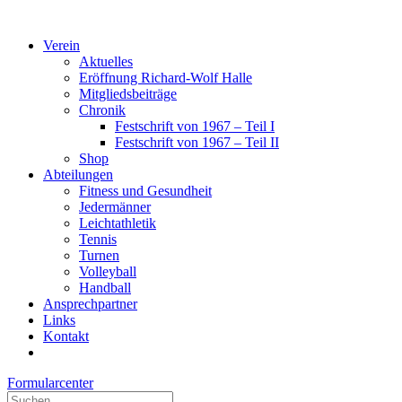
Verein
Aktuelles
Eröffnung Richard-Wolf Halle
Mitgliedsbeiträge
Chronik
Festschrift von 1967 – Teil I
Festschrift von 1967 – Teil II
Shop
Abteilungen
Fitness und Gesundheit
Jedermänner
Leichtathletik
Tennis
Turnen
Volleyball
Handball
Ansprechpartner
Links
Kontakt
Formularcenter