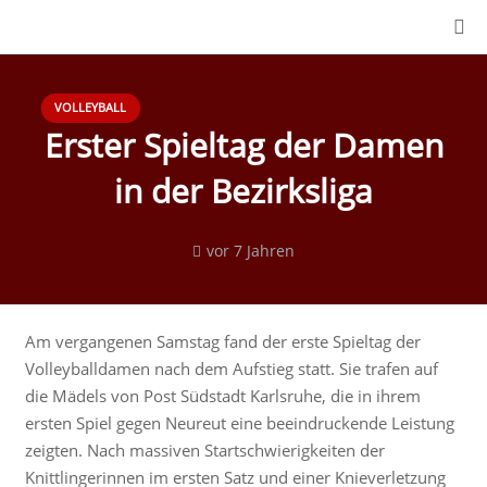
VOLLEYBALL
Erster Spieltag der Damen
in der Bezirksliga
vor 7 Jahren
Am vergangenen Samstag fand der erste Spieltag der
Volleyballdamen nach dem Aufstieg statt. Sie trafen auf
die Mädels von Post Südstadt Karlsruhe, die in ihrem
ersten Spiel gegen Neureut eine beeindruckende Leistung
zeigten. Nach massiven Startschwierigkeiten der
Knittlingerinnen im ersten Satz und einer Knieverletzung